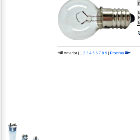
D
M
N
M
Anterior | 1
2
3
4
5
6
7
8
9
|
Próximo