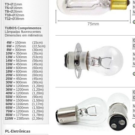
M
T3
=Ø11mm
N
T5
=Ø16mm
T8
=Ø26mm
M
T10
=Ø32mm
T12
=Ø38mm
TUBOS Comprimentos
Lâmpadas fluorescentes
Dimensões em milímetros
C
4W
= 150mm (15cm)
D
6W
= 225mm (22,5cm)
8W
= 300mm (30cm)
10W
= 350mm (35cm)
M
13W
= 530mm (53cm)
N
14W
= 563mm (56cm)
M
15W
= 450mm (45cm)
16W
= 600mm (60cm)
18W
= 600mm (60cm)
20W
= 600mm (60cm)
25W
= 450mm (45cm)
30W
= 900mm (90cm)
32W
= 1200mm (1,20m)
36W
= 1200mm (1,20m)
C
40W
= 1200mm (1,20m)
55W
= 900mm (90cm)
D
58W
= 1500mm (1,50m)
60W
= 1166mm (1,17m)
M
65W
= 1500mm (1,50m)
N
75W
= 1200mm (1,20m)
85W
= 1775mm (1,78m)
M
110W
= 2385mm (2,39m)
PL-Eletrônicas