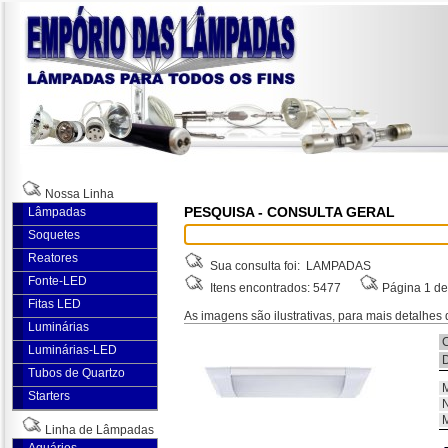
Nossa Linha
PESQUISA - CONSULTA GERAL
Lâmpadas
Soquetes
Reatores
Sua consulta foi: LAMPADAS
Fonte-LED
Itens encontrados: 5477
Página 1 de
Fitas LED
As imagens são ilustrativas, para mais detalhes
Luminárias
C
Luminárias-LED
D
Tubos de Quartzo
M
Starters
N
M
Linha de Lâmpadas