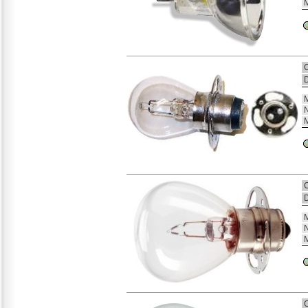
M
C
D
M
N
M
C
D
M
N
M
C