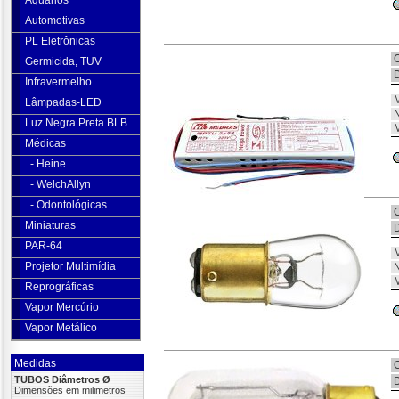
Aquários
Automotivas
PL Eletrônicas
C
Germicida, TUV
D
Infravermelho
M
Lâmpadas-LED
N
Luz Negra Preta BLB
M
Médicas
- Heine
- WelchAllyn
- Odontológicas
C
Miniaturas
D
PAR-64
M
Projetor Multimídia
N
M
Reprográficas
Vapor Mercúrio
Vapor Metálico
Medidas
C
TUBOS Diâmetros Ø
D
Dimensões em milimetros