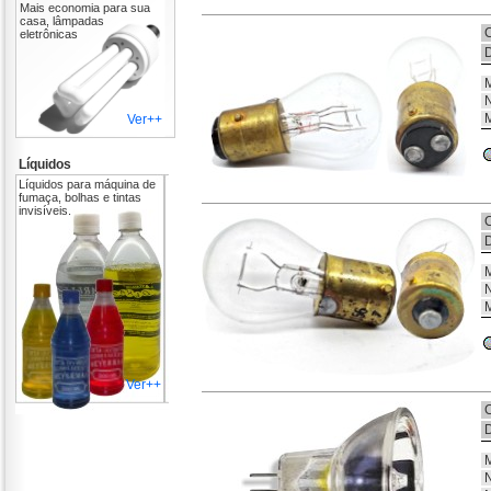
Mais economia para sua
casa, lâmpadas
C
eletrônicas
D
M
N
M
Ver++
Líquidos
Líquidos para máquina de
fumaça, bolhas e tintas
invisíveis.
C
D
M
N
M
Ver++
C
D
M
N